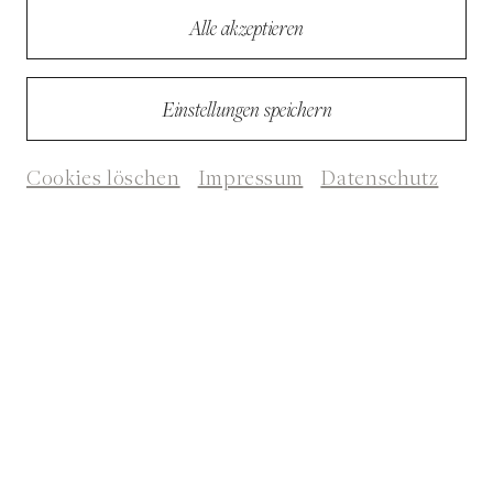
Alle akzeptieren
Einstellungen speichern
Cookies löschen
Impressum
Datenschutz
© René Hundertpfund
Vita
Anne Sophie Meincke, geboren 1979, ist eine deutsche Philosophin. Ihre
Forschungsschwerpunkte sind Philosophie der Lebenswissenschaften,