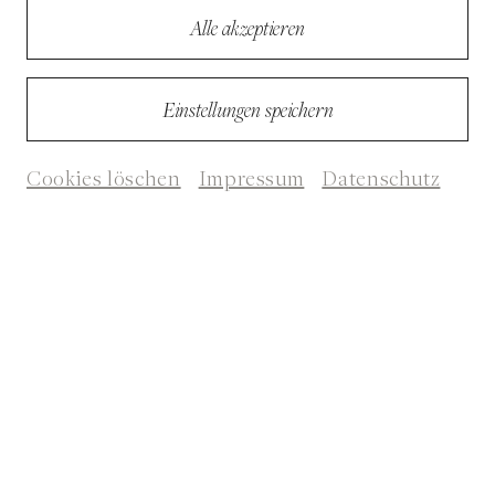
Alle akzeptieren
Einstellungen speichern
Cookies löschen
Impressum
Datenschutz
© Sascha Osaka /ELit
Vita
Aleš Šteger ist ein slowenischer Dichter, Essayist und Romanautor. Seine
Bücher wurden in 16 Sprachen übersetzt und seine Gedichte zahlreichen
bekannten Magazinen und Zeitungen wie The New Yorker, Die Zeit,
NZZ, TLS etc. veröffentlicht.